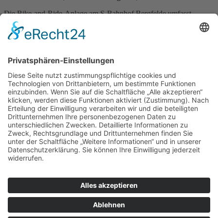
Die Bike-and-Ride-Anlage am S-Bahnhof Bergfelde umfasst
zahlreiche überdachte Fahrradbügel und überdachte
Doppelstockparker im Außenbereich sowie eine geschlossene
Sammelschließanlage mit Fahrradbügeln für insgesamt 58 Fahrräder
sowie 6 Lastenräder oder Fahrräder in Sondergröße.
Mit der Hohen Neuendorf Bike and Ride App können die
Stellplätze in den Sammelschließanlagen in Hohen Neuendorf und
Bergfelde und die Fahrradboxen in Hohen Neuendorf ganz einfach
gebucht und genutzt werden.
Download Hohen Neuendorf Bike and Ride App über:
Impressum
Datenschutzerklärung
AGB
Kontakt
Unternehmen