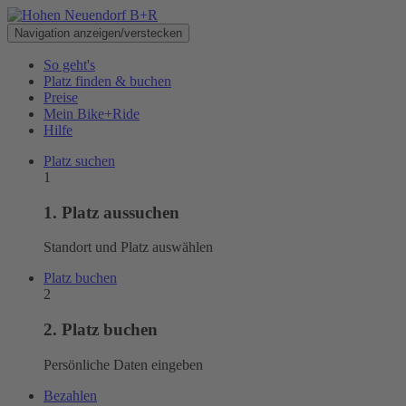
Navigation anzeigen/verstecken
So geht's
Platz finden & buchen
Preise
Mein Bike+Ride
Hilfe
Platz
suchen
1
1.
Platz
aussuchen
Standort und
Platz
auswählen
Platz
buchen
2
2.
Platz
buchen
Persönliche Daten eingeben
Bezahlen